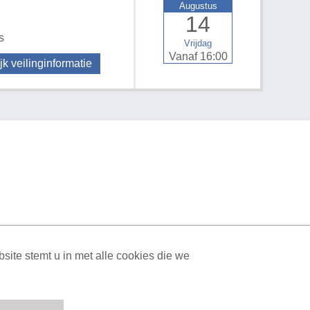
Augustus
14
s
Vrijdag
Vanaf 16:00
jk veilinginformatie
ML Sitemap
| All rights reserved v1.7.6 (NAD-WEB-1)
ite stemt u in met alle cookies die we