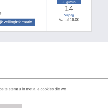
Augustus
14
s
Vrijdag
Vanaf 16:00
jk veilinginformatie
ML Sitemap
| All rights reserved v1.7.6 (NAD-WEB-2)
ite stemt u in met alle cookies die we