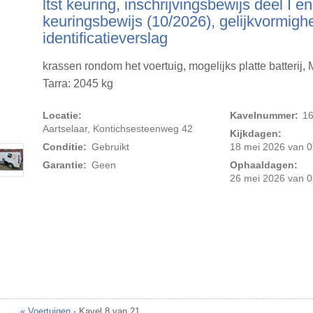
ltst keuring, inschrijvingsbewijs deel I en 
keuringsbewijs (10/2026), gelijkvormighe
identificatieverslag
krassen rondom het voertuig, mogelijks platte batterij,
Tarra: 2045 kg
Locatie:
Kavelnummer:
1
Foto 2 van 19
Aartselaar, Kontichsesteenweg 42
Kijkdagen:
Conditie:
Gebruikt
18 mei 2026 van 0
Garantie:
Geen
Ophaaldagen:
26 mei 2026 van 0
« Voertuigen
- Kavel 8 van 21