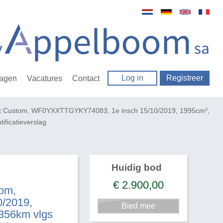
Log in
Registreer
ragen
Vacatures
Contact
it Custom, WF0YXXTTGYKY74083, 1e insch 15/10/2019, 1995cm³,
tificatieverslag
Huidig bod
€
2.900,00
tom,
/2019,
6356km vlgs