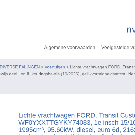
Algemene voorwaarden
Veelgestelde v
 DIVERSE FALINGEN
>
Voertuigen
> Lichte vrachtwagen FORD, Trans
ijs deel I en II, keuringsbewijs (10/2026), gelijkvormigheidsattest, iden
Lichte vrachtwagen FORD, Transit Cus
WF0YXXTTGYKY74083, 1e insch 15/10
1995cm³, 95.60kW, diesel, euro 6d, 21