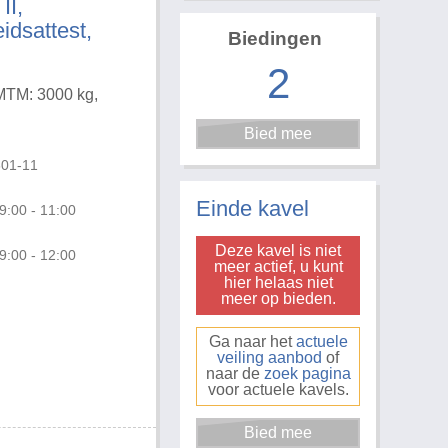
II,
idsattest,
Biedingen
2
 MTM: 3000 kg,
601-11
Foto 3 van 19
Einde kavel
9:00 - 11:00
Deze kavel is niet
9:00 - 12:00
meer actief, u kunt
hier helaas niet
meer op bieden.
Ga naar het
actuele
veiling aanbod
of
naar de
zoek pagina
voor actuele kavels.