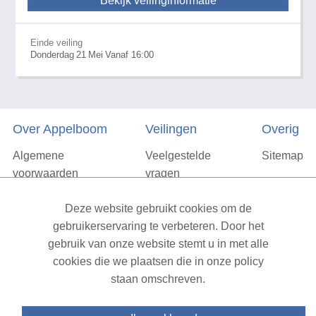
Bekijk veilinginformatie
Einde veiling
Donderdag
21
Mei
Vanaf 16:00
Over Appelboom
Veilingen
Overig
Algemene
Veelgestelde
Sitemap
voorwaarden
vragen
Privacyverklaring
Deze website gebruikt cookies om de
Vacatures
gebruikerservaring te verbeteren. Door het
gebruik van onze website stemt u in met alle
Contact
cookies die we plaatsen die in onze policy
staan omschreven.
XML Sitemap
| All rights reserved v1.7.6 (NAD-WEB-2)