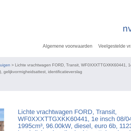
Algemene voorwaarden
Veelgestelde v
tuigen
> Lichte vrachtwagen FORD, Transit, WF0XXXTTGXKK60441, 1e i
, gelijkvormigheidsattest, identificatieverslag
Lichte vrachtwagen FORD, Transit,
WF0XXXTTGXKK60441, 1e insch 08/04
1995cm³, 96.00kW, diesel, euro 6b, 11