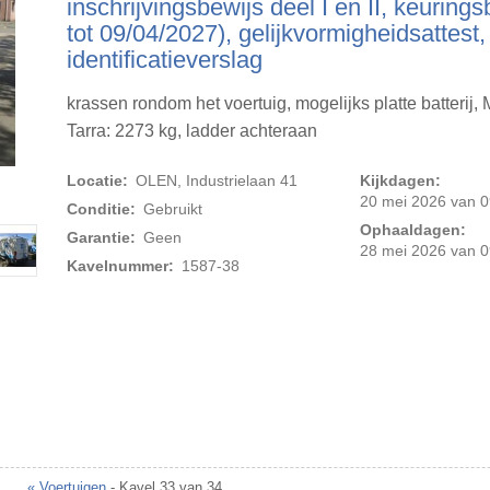
inschrijvingsbewijs deel I en II, keurings
tot 09/04/2027), gelijkvormigheidsattest,
identificatieverslag
krassen rondom het voertuig, mogelijks platte batterij,
Tarra: 2273 kg, ladder achteraan
Locatie:
OLEN, Industrielaan 41
Kijkdagen:
Foto 2 van 18
20 mei 2026 van 0
Conditie:
Gebruikt
Ophaaldagen:
Garantie:
Geen
28 mei 2026 van 0
Kavelnummer:
1587-38
« Voertuigen
- Kavel 33 van 34