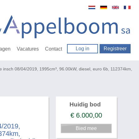
Log in
Registreer
ragen
Vacatures
Contact
nsch 08/04/2019, 1995cm³, 96.00kW, diesel, euro 6b, 112374km,
Huidig bod
€
6.000,00
/2019,
2374km,