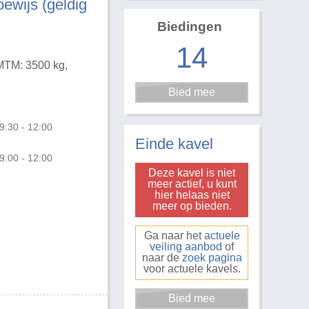
bewijs (geldig
Biedingen
14
 MTM: 3500 kg,
Foto 3 van 18
9:30 - 12:00
Einde kavel
9:00 - 12:00
Deze kavel is niet
meer actief, u kunt
hier helaas niet
meer op bieden.
Ga naar het
actuele
veiling aanbod
of
naar de
zoek pagina
voor actuele kavels.