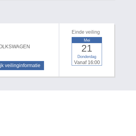
Einde veiling
Mei
21
ns VOLKSWAGEN
Donderdag
Vanaf 16:00
jk veilinginformatie