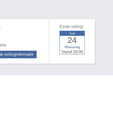
Einde veiling
D
Juni
24
 enz
Woensdag
Vanaf 16:00
jk veilinginformatie