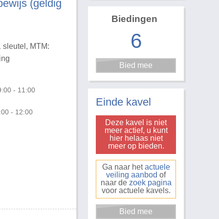
bewijs (geldig
Biedingen
6
1 sleutel, MTM:
ing
Foto 3 van 18
:00 - 11:00
Einde kavel
:00 - 12:00
Deze kavel is niet
meer actief, u kunt
hier helaas niet
meer op bieden.
Ga naar het
actuele
veiling aanbod
of
naar de
zoek pagina
voor actuele kavels.