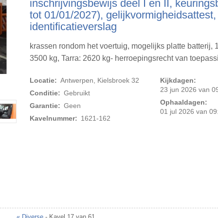
inschrijvingsbewijs deel I en II, keurings
tot 01/01/2027), gelijkvormigheidsattest,
identificatieverslag
krassen rondom het voertuig, mogelijks platte batterij, 
3500 kg, Tarra: 2620 kg- herroepingsrecht van toepass
Locatie:
Antwerpen, Kielsbroek 32
Kijkdagen:
Foto 2 van 18
23 jun 2026 van 09
Conditie:
Gebruikt
Ophaaldagen:
Garantie:
Geen
01 jul 2026 van 09
Kavelnummer:
1621-162
« Diverse
- Kavel 17 van 61