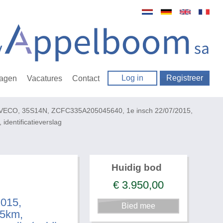
Log in
Registreer
ragen
Vacatures
Contact
 IVECO, 35S14N, ZCFC335A205045640, 1e insch 22/07/2015,
identificatieverslag
Huidig bod
€
3.950,00
015,
45km,