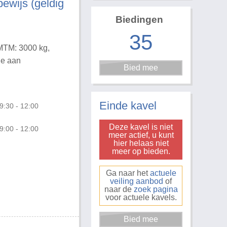
bewijs (geldig
Biedingen
35
 MTM: 3000 kg,
de aan
Foto 3 van 20
Einde kavel
9:30 - 12:00
Deze kavel is niet
9:00 - 12:00
meer actief, u kunt
hier helaas niet
meer op bieden.
Ga naar het
actuele
veiling aanbod
of
naar de
zoek pagina
voor actuele kavels.