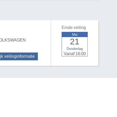
Einde veiling
Mei
21
ns VOLKSWAGEN
Donderdag
Vanaf 16:00
jk veilinginformatie