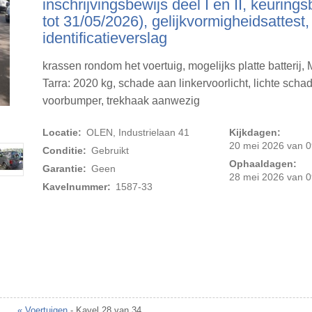
inschrijvingsbewijs deel I en II, keurings
tot 31/05/2026), gelijkvormigheidsattest,
identificatieverslag
krassen rondom het voertuig, mogelijks platte batterij,
Tarra: 2020 kg, schade aan linkervoorlicht, lichte scha
voorbumper, trekhaak aanwezig
Foto 2 van 20
Locatie:
OLEN, Industrielaan 41
Kijkdagen:
20 mei 2026 van 0
Conditie:
Gebruikt
Ophaaldagen:
Garantie:
Geen
28 mei 2026 van 0
Kavelnummer:
1587-33
« Voertuigen
- Kavel 28 van 34