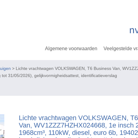
Algemene voorwaarden
Veelgestelde v
tuigen
> Lichte vrachtwagen VOLKSWAGEN, T6 Business Van, WV1ZZZ7
 tot 31/05/2026), gelijkvormigheidsattest, identificatieverslag
Lichte vrachtwagen VOLKSWAGEN, T6
Van, WV1ZZZ7HZHX024668, 1e insch 2
1968cm³, 110kW, diesel, euro 6b, 1940