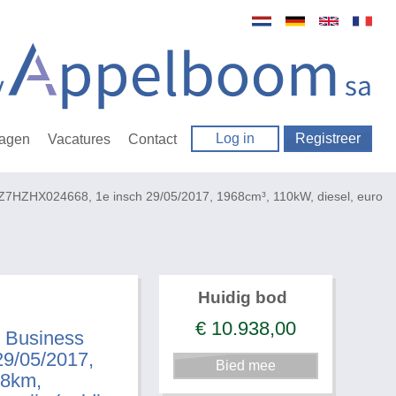
Log in
Registreer
ragen
Vacatures
Contact
HZHX024668, 1e insch 29/05/2017, 1968cm³, 110kW, diesel, euro
Huidig bod
€
10.938,00
 Business
9/05/2017,
28km,