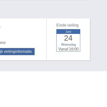
Einde veiling
D
Juni
24
 enz
Woensdag
Vanaf 16:00
jk veilinginformatie