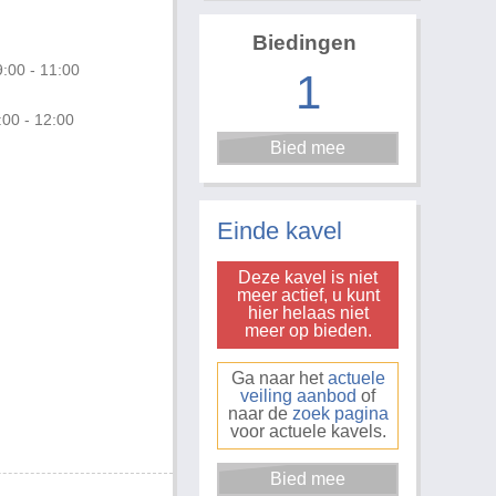
Biedingen
:00 - 11:00
1
:00 - 12:00
Foto 3 van 4
Einde kavel
Deze kavel is niet
meer actief, u kunt
hier helaas niet
meer op bieden.
Ga naar het
actuele
veiling aanbod
of
naar de
zoek pagina
voor actuele kavels.