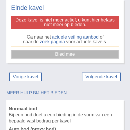
Einde kavel
Deze kavel is niet meer actief, u kunt hier helaas
niet meer op bieden.
Ga naar het
actuele veiling aanbod
of
naar de
zoek pagina
voor actuele kavels.
Vorige kavel
Volgende kavel
MEER HULP BIJ HET BIEDEN
Normaal bod
Bij een bod doet u een bieding in de vorm van een
bepaald vast bedrag per kavel
Auto bod (proxy bod)