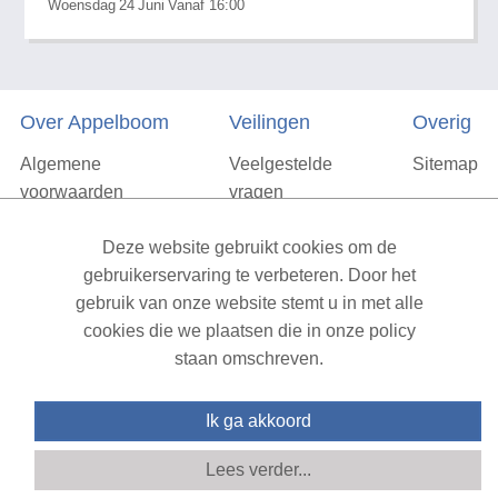
Woensdag
24
Juni
Vanaf 16:00
Over Appelboom
Veilingen
Overig
Algemene
Veelgestelde
Sitemap
voorwaarden
vragen
Privacyverklaring
Deze website gebruikt cookies om de
Vacatures
gebruikerservaring te verbeteren. Door het
gebruik van onze website stemt u in met alle
Contact
cookies die we plaatsen die in onze policy
staan omschreven.
XML Sitemap
| All rights reserved v1.7.6 (NAD-WEB-1)
Ik ga akkoord
Lees verder...