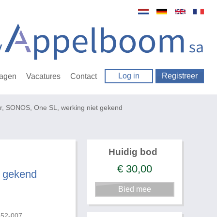
Log in
Registreer
ragen
Vacatures
Contact
, SONOS, One SL, werking niet gekend
Huidig bod
€
30,00
t gekend
652-007