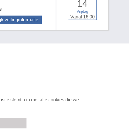
14
s
Vrijdag
Vanaf 16:00
jk veilinginformatie
ML Sitemap
| All rights reserved v1.7.6 (NAD-WEB-1)
ite stemt u in met alle cookies die we