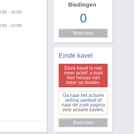
Biedingen
:00 - 10:00
0
:00 - 12:00
Einde kavel
Deze kavel is niet
meer actief, u kunt
hier helaas niet
meer op bieden.
Ga naar het
actuele
veiling aanbod
of
naar de
zoek pagina
voor actuele kavels.