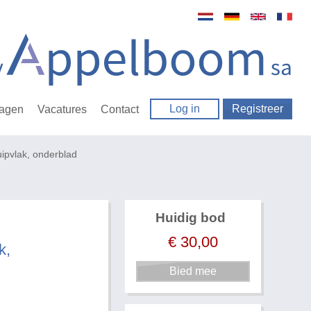
Log in
Registreer
ragen
Vacatures
Contact
ruipvlak, onderblad
Huidig bod
€
30,00
k,