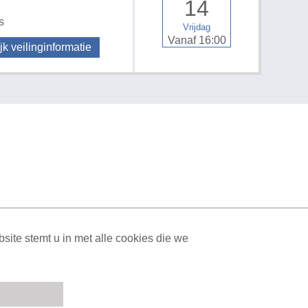
14
s
Vrijdag
Vanaf 16:00
jk veilinginformatie
ML Sitemap
| All rights reserved v1.7.6 (NAD-WEB-2)
ite stemt u in met alle cookies die we