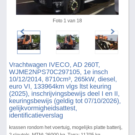
Foto 1 van 18
Vrachtwagen IVECO, AD 260T,
WJME2NPS70C297105, 1e insch
10/12/2014, 8710cm³, 265kW, diesel,
euro VI, 133964km vlgs ltst keuring
(2025), inschrijvingsbewijs deel I en II,
keuringsbewijs (geldig tot 07/10/2026),
gelijkvormigheidsattest,
identificatieverslag
krassen rondom het voertuig, mogelijks platte batterij,
2 sleutels, MTM: 26000 kg, Tarra: 11705 kg-