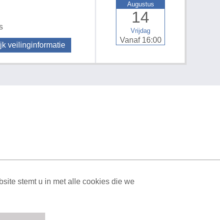
Augustus
14
s
Vrijdag
Vanaf 16:00
jk veilinginformatie
ML Sitemap
| All rights reserved v1.7.6 (NAD-WEB-1)
ite stemt u in met alle cookies die we