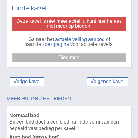
Einde kavel
Deze kavel is niet meer actief, u kunt hier helaas
niet meer op bieden.
Ga naar het
actuele veiling aanbod
of
naar de
zoek pagina
voor actuele kavels.
Vorige kavel
Volgende kavel
MEER HULP BIJ HET BIEDEN
Normaal bod
Bij een bod doet u een bieding in de vorm van een
bepaald vast bedrag per kavel
Auto bod (proxy bod)