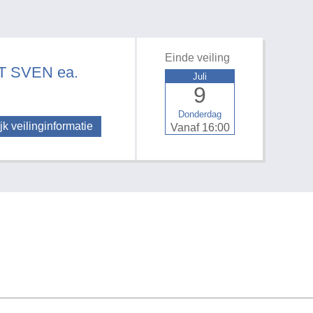
Einde veiling
 SVEN ea.
Juli
9
Donderdag
jk veilinginformatie
Vanaf 16:00