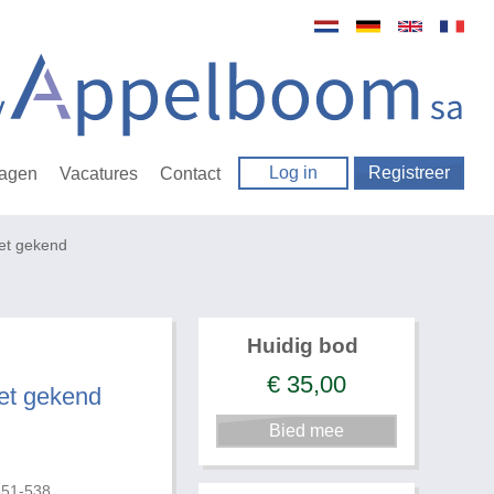
Log in
Registreer
ragen
Vacatures
Contact
et gekend
Huidig bod
€
35,00
et gekend
651-538