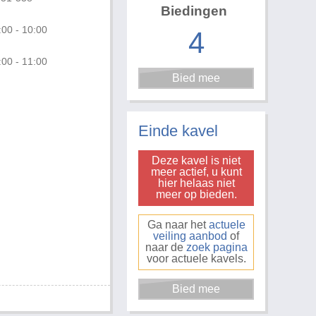
Biedingen
:00 - 10:00
4
:00 - 11:00
Foto 3 van 3
Einde kavel
Deze kavel is niet
meer actief, u kunt
hier helaas niet
meer op bieden.
Ga naar het
actuele
veiling aanbod
of
naar de
zoek pagina
voor actuele kavels.