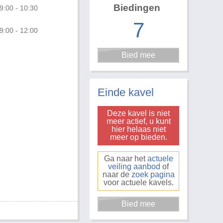
Biedingen
9:00 - 10:30
7
9:00 - 12:00
Foto 3 van 4
Einde kavel
Deze kavel is niet
meer actief, u kunt
hier helaas niet
meer op bieden.
Ga naar het
actuele
veiling aanbod
of
naar de
zoek pagina
voor actuele kavels.