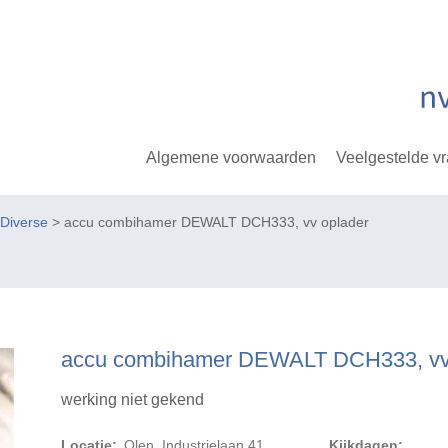
Algemene voorwaarden
Veelgestelde v
Diverse
> accu combihamer DEWALT DCH333, vv oplader
accu combihamer DEWALT DCH333, vv
werking niet gekend
Locatie:
Olen, Industrielaan 41
Kijkdagen: