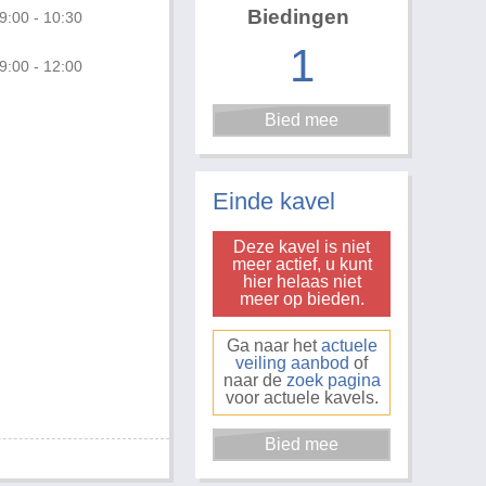
Biedingen
9:00 - 10:30
1
9:00 - 12:00
Foto 3 van 3
Einde kavel
Deze kavel is niet
meer actief, u kunt
hier helaas niet
meer op bieden.
Ga naar het
actuele
veiling aanbod
of
naar de
zoek pagina
voor actuele kavels.