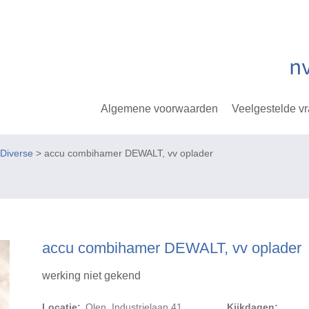
Algemene voorwaarden
Veelgestelde v
Diverse
> accu combihamer DEWALT, vv oplader
accu combihamer DEWALT, vv oplader
werking niet gekend
Locatie:
Olen, Industrielaan 41
Kijkdagen: