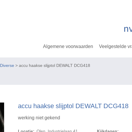
Algemene voorwaarden
Veelgestelde v
Diverse
> accu haakse slijptol DEWALT DCG418
accu haakse slijptol DEWALT DCG418
werking niet gekend
Locatie:
Olen, Industrielaan 41
Kijkdagen: