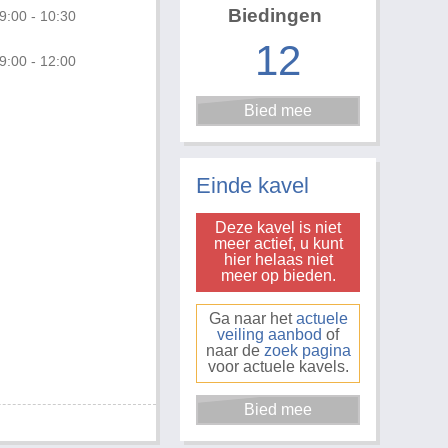
Biedingen
9:00 - 10:30
12
9:00 - 12:00
Foto 3 van 4
Einde kavel
Deze kavel is niet
meer actief, u kunt
hier helaas niet
meer op bieden.
Ga naar het
actuele
veiling aanbod
of
naar de
zoek pagina
voor actuele kavels.