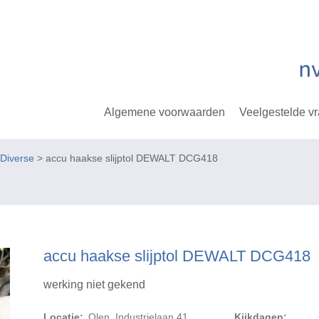
Algemene voorwaarden
Veelgestelde v
Diverse
> accu haakse slijptol DEWALT DCG418
accu haakse slijptol DEWALT DCG418
werking niet gekend
Locatie:
Olen, Industrielaan 41
Kijkdagen: