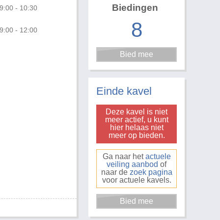
Biedingen
9:00 - 10:30
8
9:00 - 12:00
Foto 3 van 4
Einde kavel
Deze kavel is niet
meer actief, u kunt
hier helaas niet
meer op bieden.
Ga naar het
actuele
veiling aanbod
of
naar de
zoek pagina
voor actuele kavels.