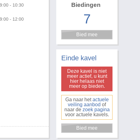
Biedingen
9:00 - 10:30
7
9:00 - 12:00
Foto 1 van 2
Einde kavel
Deze kavel is niet
meer actief, u kunt
hier helaas niet
meer op bieden.
Ga naar het
actuele
veiling aanbod
of
naar de
zoek pagina
voor actuele kavels.