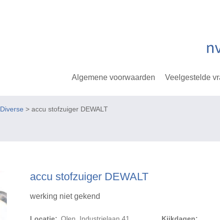
Algemene voorwaarden
Veelgestelde v
Diverse
> accu stofzuiger DEWALT
accu stofzuiger DEWALT
werking niet gekend
Locatie:
Olen, Industrielaan 41
Kijkdagen: