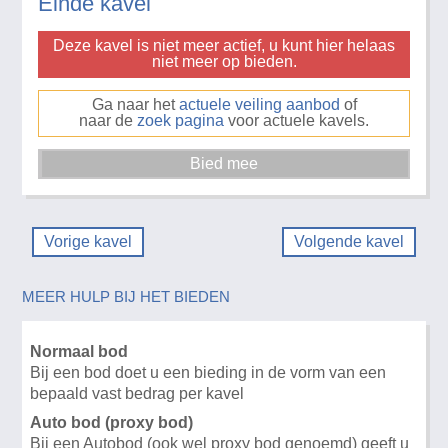
Einde kavel
Deze kavel is niet meer actief, u kunt hier helaas
niet meer op bieden.
Ga naar het
actuele veiling aanbod
of
naar de
zoek pagina
voor actuele kavels.
Vorige kavel
Volgende kavel
MEER HULP BIJ HET BIEDEN
Normaal bod
Bij een bod doet u een bieding in de vorm van een
bepaald vast bedrag per kavel
Auto bod (proxy bod)
Bij een Autobod (ook wel proxy bod genoemd) geeft u