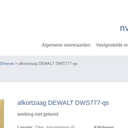
Algemene voorwaarden
Veelgestelde v
Diverse
> afkortzaag DEWALT DWS777-qs
afkortzaag DEWALT DWS777-qs
werking niet gekend
Locatie:
Olen, Industrielaan 41
Kijkdagen: