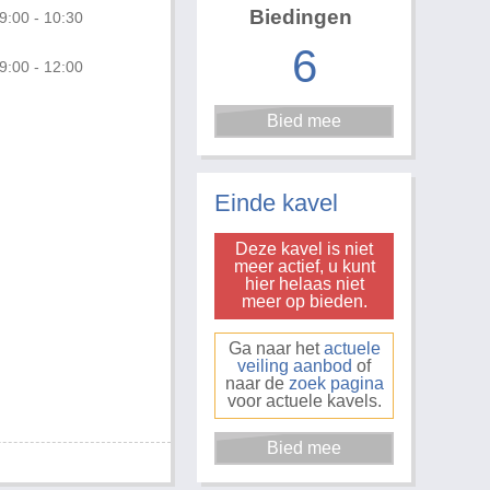
Biedingen
9:00 - 10:30
6
9:00 - 12:00
Foto 3 van 3
Einde kavel
Deze kavel is niet
meer actief, u kunt
hier helaas niet
meer op bieden.
Ga naar het
actuele
veiling aanbod
of
naar de
zoek pagina
voor actuele kavels.