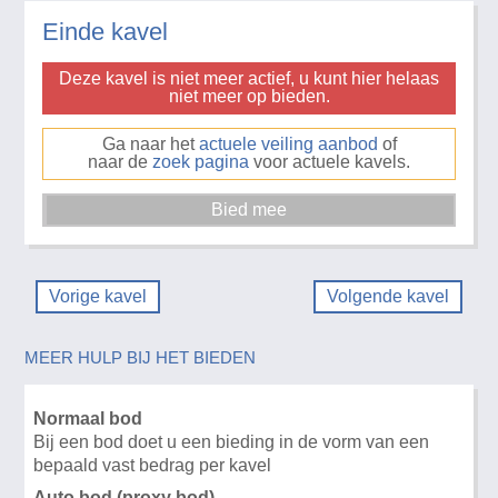
Einde kavel
Deze kavel is niet meer actief, u kunt hier helaas
niet meer op bieden.
Ga naar het
actuele veiling aanbod
of
naar de
zoek pagina
voor actuele kavels.
Vorige kavel
Volgende kavel
MEER HULP BIJ HET BIEDEN
Normaal bod
Bij een bod doet u een bieding in de vorm van een
bepaald vast bedrag per kavel
Auto bod (proxy bod)