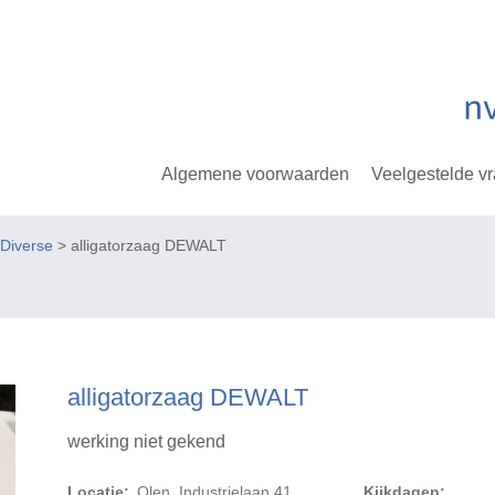
Algemene voorwaarden
Veelgestelde v
Diverse
> alligatorzaag DEWALT
alligatorzaag DEWALT
werking niet gekend
Locatie:
Olen, Industrielaan 41
Kijkdagen: