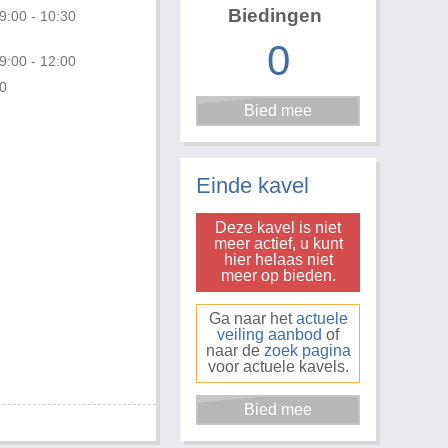
Biedingen
9:00 - 10:30
0
9:00 - 12:00
0
Foto 3 van 3
Einde kavel
Deze kavel is niet
meer actief, u kunt
hier helaas niet
meer op bieden.
Ga naar het
actuele
veiling aanbod
of
naar de
zoek pagina
voor actuele kavels.