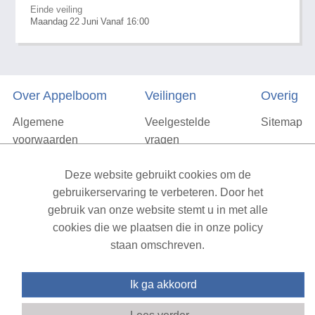
Einde veiling
Maandag
22
Juni
Vanaf 16:00
Over Appelboom
Veilingen
Overig
Algemene
Veelgestelde
Sitemap
voorwaarden
vragen
Privacyverklaring
Deze website gebruikt cookies om de
Vacatures
gebruikerservaring te verbeteren. Door het
gebruik van onze website stemt u in met alle
Contact
cookies die we plaatsen die in onze policy
staan omschreven.
XML Sitemap
| All rights reserved v1.7.6 (NAD-WEB-1)
Ik ga akkoord