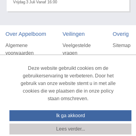
Vrijdag
3
Juli
Vanaf 16:00
Over Appelboom
Veilingen
Overig
Algemene
Veelgestelde
Sitemap
voorwaarden
vragen
Privacyverklaring
Deze website gebruikt cookies om de
Vacatures
gebruikerservaring te verbeteren. Door het
gebruik van onze website stemt u in met alle
Contact
cookies die we plaatsen die in onze policy
staan omschreven.
XML Sitemap
| All rights reserved v1.7.6 (NAD-WEB-2)
Ik ga akkoord
Lees verder...