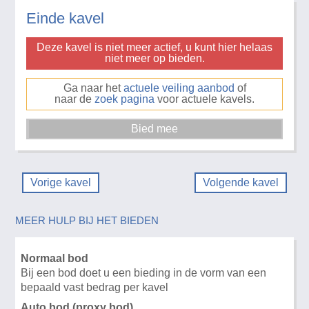
Einde kavel
Deze kavel is niet meer actief, u kunt hier helaas
niet meer op bieden.
Ga naar het
actuele veiling aanbod
of
naar de
zoek pagina
voor actuele kavels.
Vorige kavel
Volgende kavel
MEER HULP BIJ HET BIEDEN
Normaal bod
Bij een bod doet u een bieding in de vorm van een
bepaald vast bedrag per kavel
Auto bod (proxy bod)