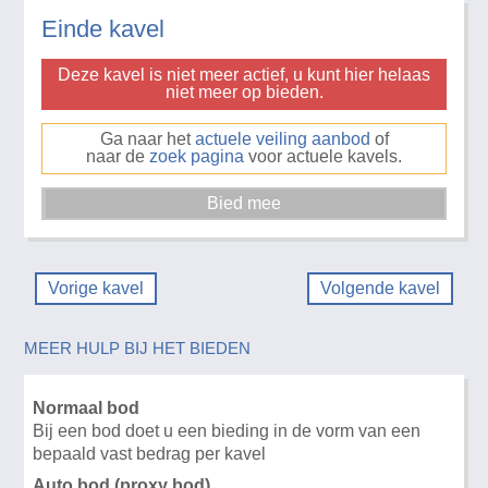
Einde kavel
Deze kavel is niet meer actief, u kunt hier helaas
niet meer op bieden.
Ga naar het
actuele veiling aanbod
of
naar de
zoek pagina
voor actuele kavels.
Vorige kavel
Volgende kavel
MEER HULP BIJ HET BIEDEN
Normaal bod
Bij een bod doet u een bieding in de vorm van een
bepaald vast bedrag per kavel
Auto bod (proxy bod)