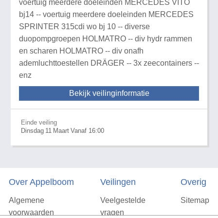
voertuig meerdere doeleinden MERCEDES VITO
bj14 -- voertuig meerdere doeleinden MERCEDES
SPRINTER 315cdi wo bj 10 -- diverse
duopompgroepen HOLMATRO -- div hydr rammen
en scharen HOLMATRO -- div onafh
ademluchttoestellen DRÄGER -- 3x zeecontainers --
enz
Bekijk veilinginformatie
Einde veiling
Dinsdag
11
Maart
Vanaf 16:00
Over Appelboom
Veilingen
Overig
Algemene
Veelgestelde
Sitemap
voorwaarden
vragen