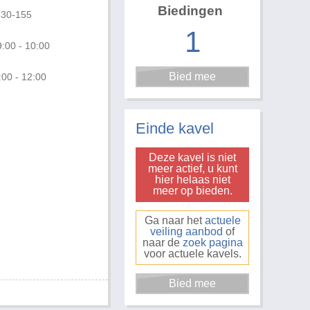
Biedingen
630-155
1
:00 - 10:00
:00 - 12:00
Foto 3 van 3
Einde kavel
Deze kavel is niet
meer actief, u kunt
hier helaas niet
meer op bieden.
Ga naar het
actuele
veiling aanbod
of
naar de
zoek pagina
voor actuele kavels.