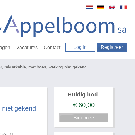
Log in
Registreer
ragen
Vacatures
Contact
r, reMarkable, met hoes, werking niet gekend
Huidig bod
€
60,00
g niet gekend
652-171