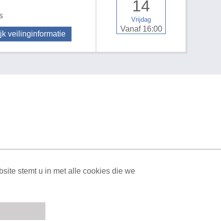
14
s
Vrijdag
Vanaf 16:00
jk veilinginformatie
ML Sitemap
| All rights reserved v1.7.6 (NAD-WEB-2)
ite stemt u in met alle cookies die we