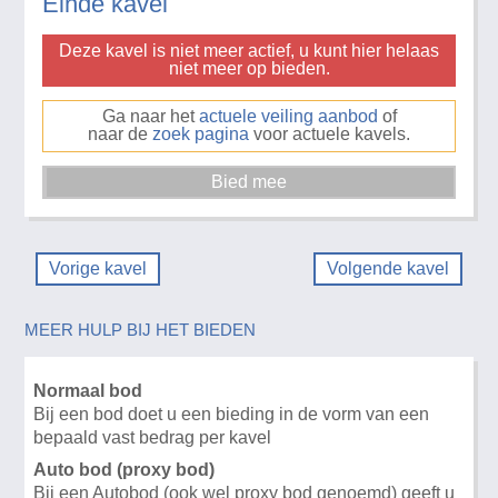
Einde kavel
Deze kavel is niet meer actief, u kunt hier helaas
niet meer op bieden.
Ga naar het
actuele veiling aanbod
of
naar de
zoek pagina
voor actuele kavels.
Vorige kavel
Volgende kavel
MEER HULP BIJ HET BIEDEN
Normaal bod
Bij een bod doet u een bieding in de vorm van een
bepaald vast bedrag per kavel
Auto bod (proxy bod)
Bij een Autobod (ook wel proxy bod genoemd) geeft u