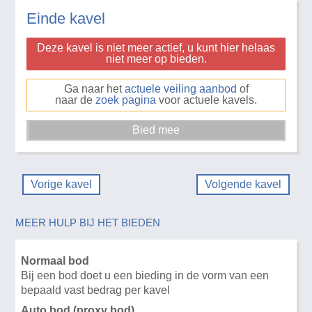
Einde kavel
Deze kavel is niet meer actief, u kunt hier helaas
niet meer op bieden.
Ga naar het
actuele veiling aanbod
of
naar de
zoek pagina
voor actuele kavels.
Vorige kavel
Volgende kavel
MEER HULP BIJ HET BIEDEN
Normaal bod
Bij een bod doet u een bieding in de vorm van een
bepaald vast bedrag per kavel
Auto bod (proxy bod)