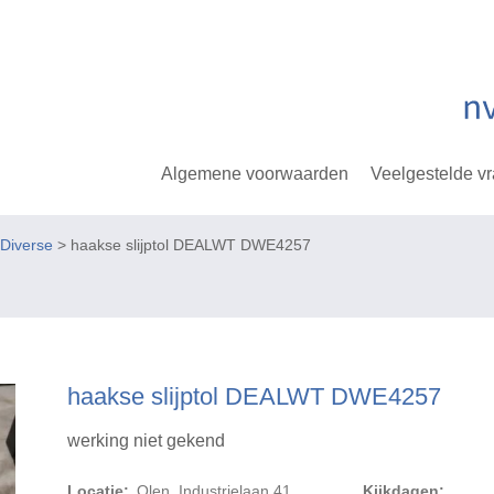
Algemene voorwaarden
Veelgestelde v
Diverse
> haakse slijptol DEALWT DWE4257
haakse slijptol DEALWT DWE4257
werking niet gekend
Locatie:
Olen, Industrielaan 41
Kijkdagen: