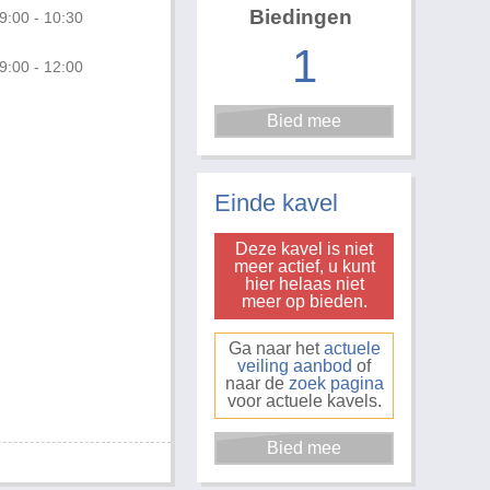
Biedingen
9:00 - 10:30
1
9:00 - 12:00
Foto 3 van 3
Einde kavel
Deze kavel is niet
meer actief, u kunt
hier helaas niet
meer op bieden.
Ga naar het
actuele
veiling aanbod
of
naar de
zoek pagina
voor actuele kavels.