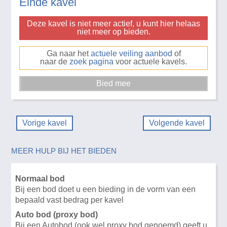
Einde kavel
Deze kavel is niet meer actief, u kunt hier helaas
niet meer op bieden.
Ga naar het
actuele veiling aanbod
of
naar de
zoek pagina
voor actuele kavels.
Vorige kavel
Volgende kavel
MEER HULP BIJ HET BIEDEN
Normaal bod
Bij een bod doet u een bieding in de vorm van een
bepaald vast bedrag per kavel
Auto bod (proxy bod)
Bij een Autobod (ook wel proxy bod genoemd) geeft u