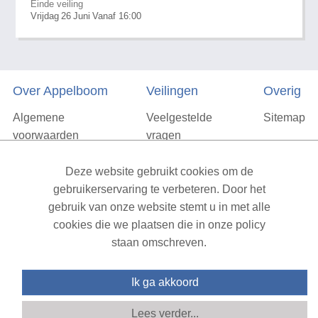
Einde veiling
Vrijdag
26
Juni
Vanaf 16:00
Over Appelboom
Veilingen
Overig
Algemene
Veelgestelde
Sitemap
voorwaarden
vragen
Privacyverklaring
Deze website gebruikt cookies om de
Vacatures
gebruikerservaring te verbeteren. Door het
gebruik van onze website stemt u in met alle
Contact
cookies die we plaatsen die in onze policy
staan omschreven.
XML Sitemap
| All rights reserved v1.7.6 (NAD-WEB-1)
Ik ga akkoord
Lees verder...