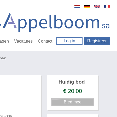
Log in
Registreer
ragen
Vacatures
Contact
 bak
Huidig bod
€
20,00
628-006