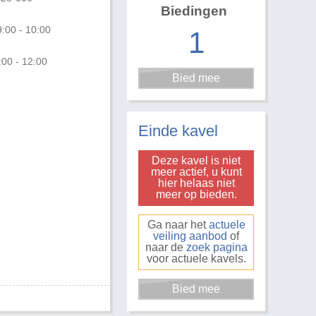
Biedingen
:00 - 10:00
1
:00 - 12:00
Einde kavel
Deze kavel is niet
meer actief, u kunt
hier helaas niet
meer op bieden.
Ga naar het
actuele
veiling aanbod
of
naar de
zoek pagina
voor actuele kavels.