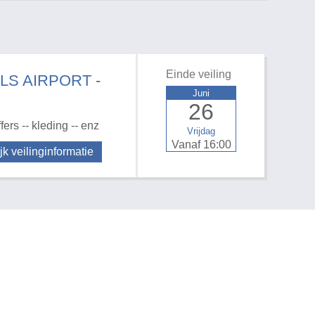
Einde veiling
LS AIRPORT -
Juni
26
rs -- kleding -- enz
Vrijdag
Vanaf 16:00
jk veilinginformatie