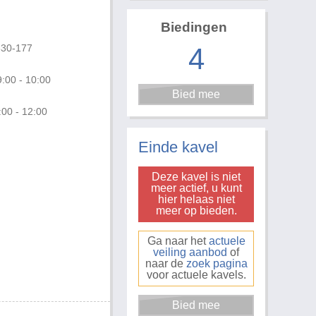
Biedingen
4
630-177
:00 - 10:00
:00 - 12:00
Foto 3 van 3
Einde kavel
Deze kavel is niet
meer actief, u kunt
hier helaas niet
meer op bieden.
Ga naar het
actuele
veiling aanbod
of
naar de
zoek pagina
voor actuele kavels.