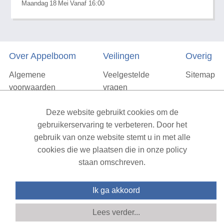
Maandag
18
Mei
Vanaf 16:00
Over Appelboom
Veilingen
Overig
Algemene
Veelgestelde
Sitemap
voorwaarden
vragen
Privacyverklaring
Deze website gebruikt cookies om de
Vacatures
gebruikerservaring te verbeteren. Door het
gebruik van onze website stemt u in met alle
Contact
cookies die we plaatsen die in onze policy
staan omschreven.
XML Sitemap
| All rights reserved v1.7.6 (NAD-WEB-2)
Ik ga akkoord
Lees verder...