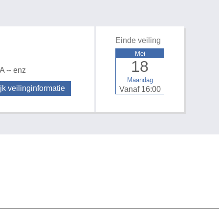
Einde veiling
Mei
18
A -- enz
Maandag
jk veilinginformatie
Vanaf 16:00