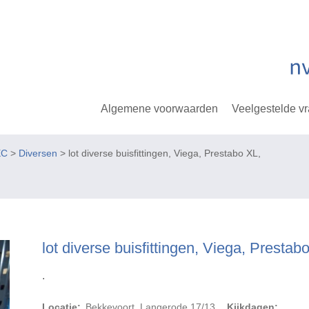
Algemene voorwaarden
Veelgestelde v
EC
>
Diversen
> lot diverse buisfittingen, Viega, Prestabo XL,
lot diverse buisfittingen, Viega, Prestab
.
Locatie:
Bekkevoort, Langerode 17/13
Kijkdagen: