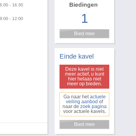
Biedingen
5:00 - 16:30
1
9:00 - 12:00
Foto 3 van 5
Einde kavel
Deze kavel is niet
meer actief, u kunt
hier helaas niet
meer op bieden.
Ga naar het
actuele
veiling aanbod
of
naar de
zoek pagina
voor actuele kavels.