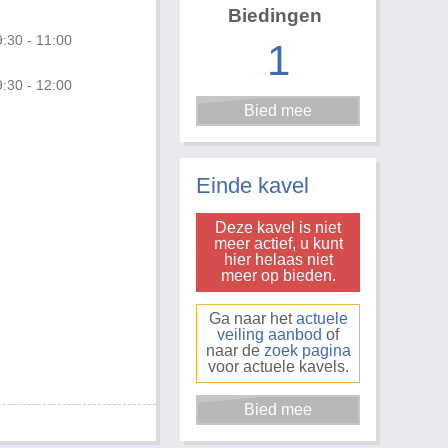
Biedingen
:30 - 11:00
1
:30 - 12:00
Foto 3 van 4
Einde kavel
Deze kavel is niet
meer actief, u kunt
hier helaas niet
meer op bieden.
Ga naar het
actuele
veiling aanbod
of
naar de
zoek pagina
voor actuele kavels.