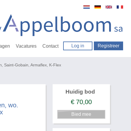
Log in
Registreer
ragen
Vacatures
Contact
nn, Saint-Gobain, Armaflex, K-Flex
Huidig bod
€
70,00
en, wo.
x