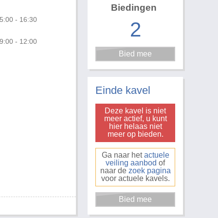
Biedingen
5:00 - 16:30
2
9:00 - 12:00
Foto 3 van 4
Einde kavel
Deze kavel is niet
meer actief, u kunt
hier helaas niet
meer op bieden.
Ga naar het
actuele
veiling aanbod
of
naar de
zoek pagina
voor actuele kavels.