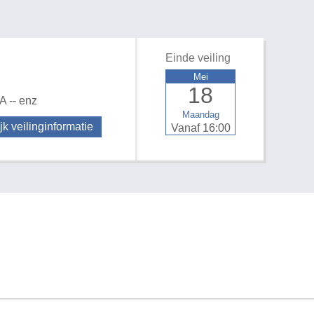
Einde veiling
Mei
18
A -- enz
Maandag
jk veilinginformatie
Vanaf 16:00