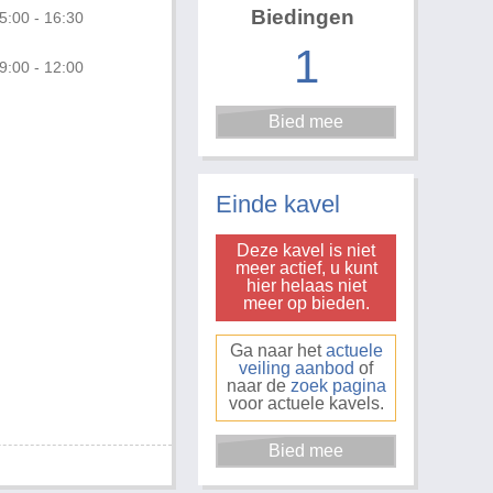
Biedingen
5:00 - 16:30
1
9:00 - 12:00
Foto 1 van 2
Einde kavel
Deze kavel is niet
meer actief, u kunt
hier helaas niet
meer op bieden.
Ga naar het
actuele
veiling aanbod
of
naar de
zoek pagina
voor actuele kavels.