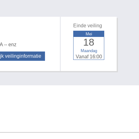
Einde veiling
Mei
18
A -- enz
Maandag
jk veilinginformatie
Vanaf 16:00