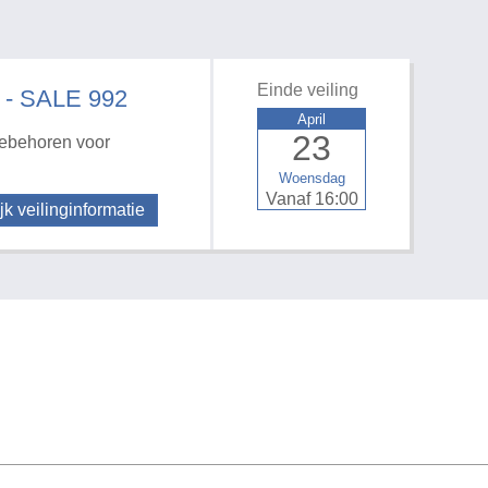
Einde veiling
 - SALE 992
April
23
oebehoren voor
Woensdag
Vanaf 16:00
jk veilinginformatie