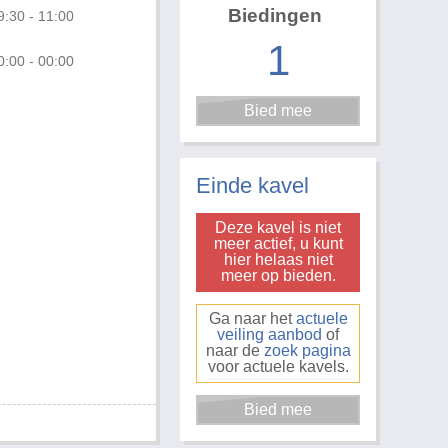
Biedingen
9:30 - 11:00
1
0:00 - 00:00
Einde kavel
Deze kavel is niet
meer actief, u kunt
hier helaas niet
meer op bieden.
Ga naar het
actuele
veiling aanbod
of
naar de
zoek pagina
voor actuele kavels.