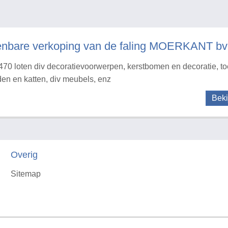
nbare verkoping van de faling MOERKANT bv
470 loten div decoratievoorwerpen, kerstbomen en decoratie, t
en en katten, div meubels, enz
Beki
Overig
Sitemap