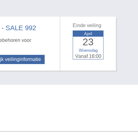
Einde veiling
 - SALE 992
April
23
oebehoren voor
Woensdag
Vanaf 16:00
jk veilinginformatie