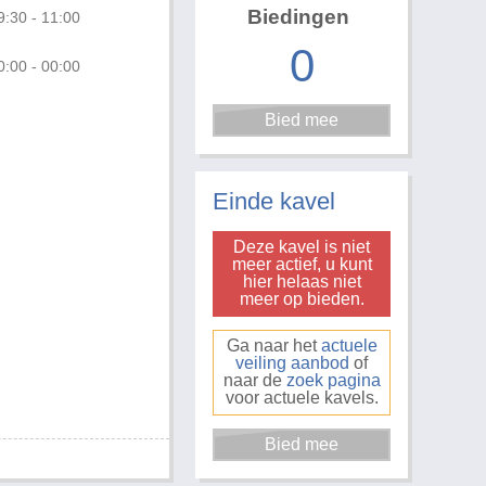
Biedingen
9:30 - 11:00
0
0:00 - 00:00
Einde kavel
Deze kavel is niet
meer actief, u kunt
hier helaas niet
meer op bieden.
Ga naar het
actuele
veiling aanbod
of
naar de
zoek pagina
voor actuele kavels.