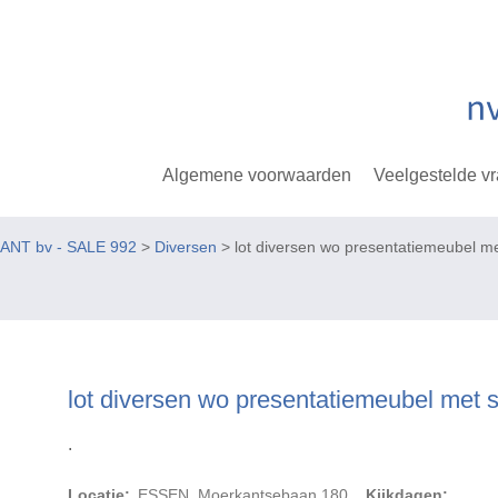
Algemene voorwaarden
Veelgestelde v
KANT bv - SALE 992
>
Diversen
> lot diversen wo presentatiemeubel me
lot diversen wo presentatiemeubel met s
.
Locatie:
ESSEN, Moerkantsebaan 180
Kijkdagen: