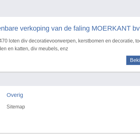
nbare verkoping van de faling MOERKANT bv
470 loten div decoratievoorwerpen, kerstbomen en decoratie, t
en en katten, div meubels, enz
Beki
Overig
Sitemap