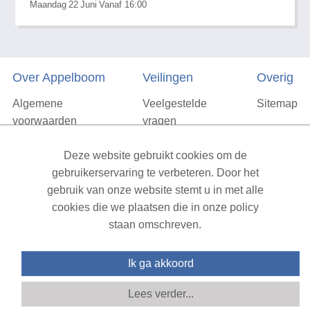
Maandag
22
Juni
Vanaf 16:00
Over Appelboom
Veilingen
Overig
Algemene
Veelgestelde
Sitemap
voorwaarden
vragen
Privacyverklaring
Deze website gebruikt cookies om de
Vacatures
gebruikerservaring te verbeteren. Door het
gebruik van onze website stemt u in met alle
Contact
cookies die we plaatsen die in onze policy
staan omschreven.
XML Sitemap
| All rights reserved v1.7.6 (NAD-WEB-1)
Ik ga akkoord
Lees verder...