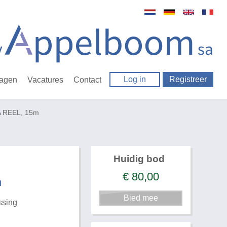
Log in
Registreer
ragen
Vacatures
Contact
A REEL, 15m
Huidig bod
€
80,00
m
ssing