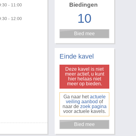
Biedingen
:30 - 11:00
10
:30 - 12:00
Foto 1 van 2
Einde kavel
Deze kavel is niet
meer actief, u kunt
hier helaas niet
meer op bieden.
Ga naar het
actuele
veiling aanbod
of
naar de
zoek pagina
voor actuele kavels.