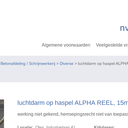
Algemene voorwaarden
Veelgestelde v
tonafdeling / Schrijnwerkerij
>
Diverse
> luchtdarm op haspel ALPH
luchtdarm op haspel ALPHA REEL, 15
werking niet gekend, herroepingsrecht niet van toepas
Locatie:
Olen, Industrielaan 41
Kijkdagen: