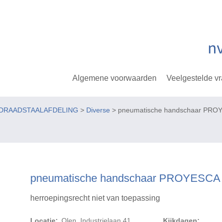
Algemene voorwaarden
Veelgestelde v
- DRAADSTAALAFDELING
>
Diverse
> pneumatische handschaar PROY
pneumatische handschaar PROYESCA 
herroepingsrecht niet van toepassing
Locatie:
Olen, Industrielaan 41
Kijkdagen: