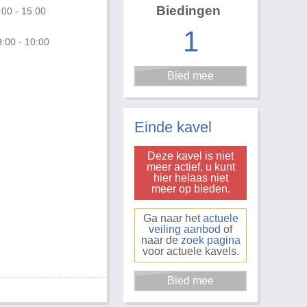
Biedingen
:00 - 15:00
1
:00 - 10:00
Foto 1 van 2
Einde kavel
Deze kavel is niet
meer actief, u kunt
hier helaas niet
meer op bieden.
Ga naar het
actuele
veiling aanbod
of
naar de
zoek pagina
voor actuele kavels.