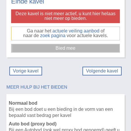
Einde kavel
Deze kavel is niet meer actief, u kunt hier helaas
niet meer op bieden.
Ga naar het
actuele veiling aanbod
of
naar de
zoek pagina
voor actuele kavels.
Vorige kavel
Volgende kavel
MEER HULP BIJ HET BIEDEN
Normaal bod
Bij een bod doet u een bieding in de vorm van een
bepaald vast bedrag per kavel
Auto bod (proxy bod)
Bij een Autobod (ook wel proxy bod genoemd) geeft u